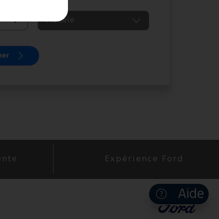
Modèle
ner
ente
Expérience Ford
Aide