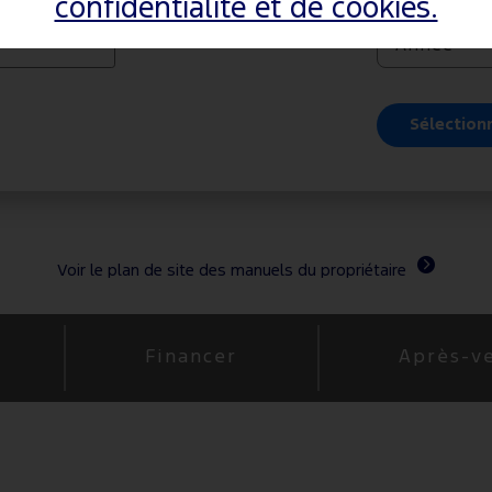
confidentialité et de cookies.
—OU—
Année
Sélection
Voir le plan de site des manuels du propriétaire
Financer
Après-v