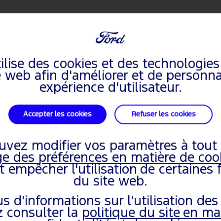
AUTRES INFORMATIONS
oi nous avons rassemblé les informations dont vous avez besoin dan
ilise des cookies et des technologies
ulter votre manuel de propriétaire.
e web afin d'améliorer et de personna
expérience d'utilisateur.
Accepter les cookies
Refuser les cookies
uvez modifier vos paramètres à tou
Sélectionnez votre véhicule
Sélectionnez votre véhicule
e des préférences en matière de coo
t empêcher l'utilisation de certaines 
du site web.
O DE
SAISISSEZ 
s d'informations sur l'utilisation des
E
VOTRE VÉH
z consulter la
politique du site en ma