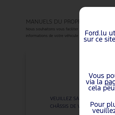
MANUELS DU PROPRIÉTAIRE ET 
Nous souhaitons vous faciliter la vie, c'est pourqu
Ford.lu ut
informations de votre véhicule ci-dessous pour cons
sur ce sit
Vous po
via la
pag
cela peu
VEUILLEZ SAISIR LE NUMÉR
Pour plu
CHÂSSIS DE VOTRE VÉHICUL
veuille