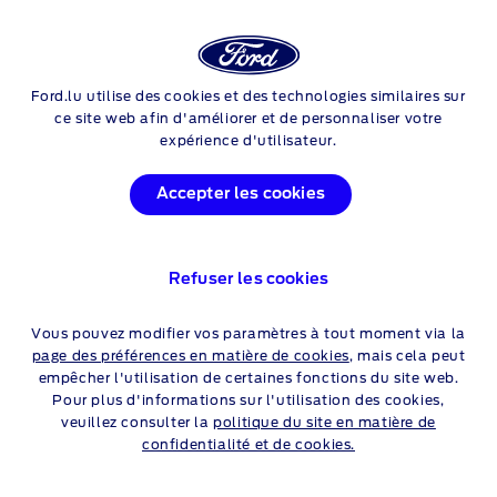
Login
Rech
Mustang Mach-E
Ford.lu utilise des cookies et des technologies similaires sur
Skip to content
ce site web afin d'améliorer et de personnaliser votre
PROMOTIONS FORD
expérience d'utilisateur.
MUSTANG
MACH-E
Accepter les cookies
Découvrez
ci-dessous
une sélection de nos offres.
ATTENTION, EMPRUNTER DE
Refuser les cookies
L'ARGENT COÛTE AUSSI DE
Vous pouvez modifier vos paramètres à tout moment via la
L'ARGENT.
page des préférences en matière de cookies
, mais cela peut
empêcher l'utilisation de certaines fonctions du site web.
Sous réserve d’acceptation de votre demande de crédit par Alpha Credit
Pour plus d'informations sur l'utilisation des cookies,
s.a., prêteur, Montagne du Parc 8/3, 1000 Bruxelles, TVA BE
veuillez consulter la
politique du site en matière de
0445.781.316, RPM Bruxelles. Annonceur : Ford Motor Company
confidentialité et de cookies.
(Belgium) SA, agent à titre accessoire, Avenue du Hunderenveld 10,
B-1082
Bruxelles, TVA BE0404.955.204, RPM Bruxelles - Banque: