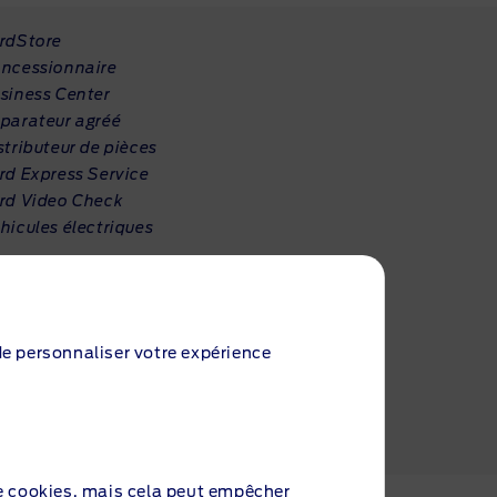
rdStore
ncessionnaire
siness Center
parateur agréé
stributeur de pièces
rd Express Service
rd Video Check
hicules électriques
 de personnaliser votre expérience
e cookies
, mais cela peut empêcher