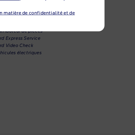
ncessionnaire
en matière de confidentialité et de
siness & Transit Center
parateur agréé
stributeur de pièces
rd Express Service
rd Video Check
hicules électriques