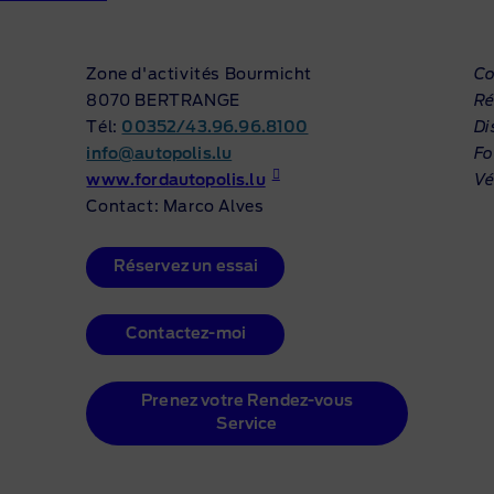
Zone d'activités Bourmicht
Co
8070 BERTRANGE
Ré
Tél:
00352/43.96.96.8100
Di
info@autopolis.lu
Fo
www.fordautopolis.lu
Vé
Contact: Marco Alves
Réservez un essai
Contactez-moi
Prenez votre Rendez-vous
Service