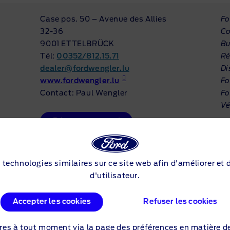
Case pos. 50 – Avenue des Allies
Fo
32-36
Co
9001 ETTELBRÜCK
Bu
Tél:
00352/812.15.71
Ré
dealer@fordwengler.lu
Di
www.fordwengler.lu
Fo
Contact: Paul Wengler
Fo
Vé
Réservez un essai
Contactez-moi
s technologies similaires sur ce site web afin d'améliorer et
d'utilisateur.
Prenez votre Rendez-vous
Service
Accepter les cookies
Refuser les cookies
res à tout moment via la
page des préférences en matière d