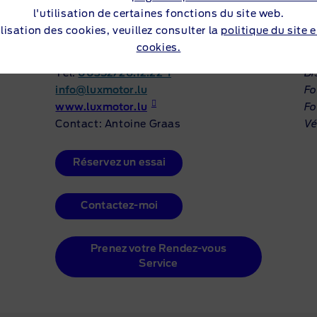
l'utilisation de certaines fonctions du site web.
Parc d’activité – Syrdall 15
Co
lisation des cookies, veuillez consulter la
politique du site 
rue Henri Tudor
Bu
cookies.
5366 MUNSBACH
Ré
Tél:
00352/26.12.22-1
Di
info@luxmotor.lu
Fo
www.luxmotor.lu
Fo
Contact: Antoine Graas
Vé
Réservez un essai
Contactez-moi
Prenez votre Rendez-vous
Service