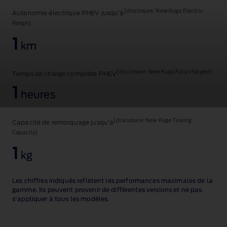
Vidéo
[disclosure: New Kuga Electric
de
Autonomie électrique PHEV jusqu’à
Ford Kuga
®
présentation
Range]
du
1
Ford
km
Kuga
en
action.
[disclosure: New Kuga Fully charged]
Temps de charge complète PHEV
1
heures
[disclosure: New Kuga Towing
Capacité de remorquage jusqu’à
Capacity]
1
kg
Les chiffres indiqués reflètent les performances maximales de la
gamme. Ils peuvent provenir de différentes versions et ne pas
s'appliquer à tous les modèles.