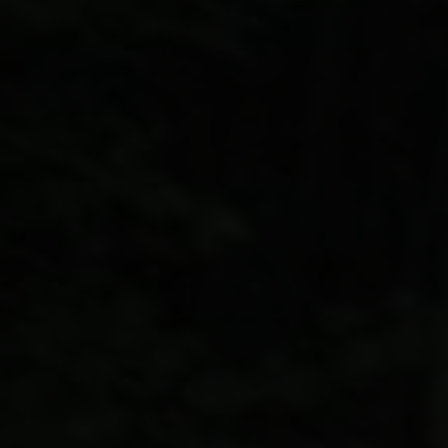
vec des capacités re
de de nouvelles
iques de conception 
ités, disponible pour
t que
Plug-in
Hybrid.
du en Europe s'est e