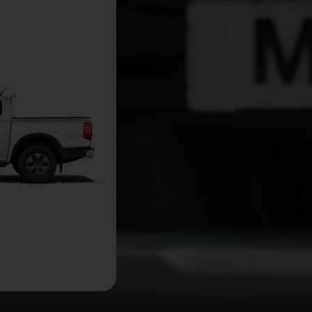
Double Cab
Une deuxième rangée c
à vous et à votre équip
travail dans le confor
Découvrez le Double