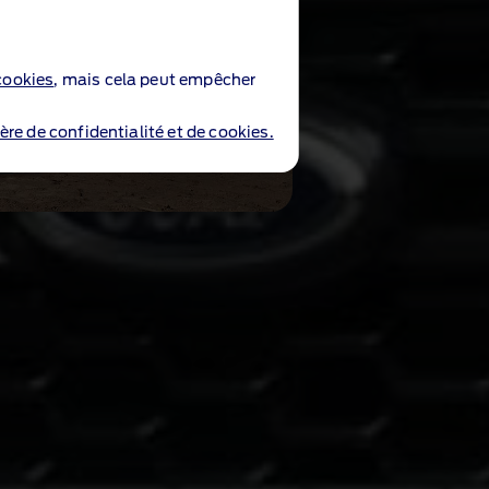
cookies
, mais cela peut empêcher
ère de confidentialité et de cookies.
osserie