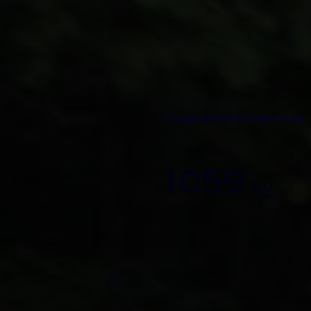
Charge utile brute maximale
1 059
kg
®
 Ranger
le plus imp