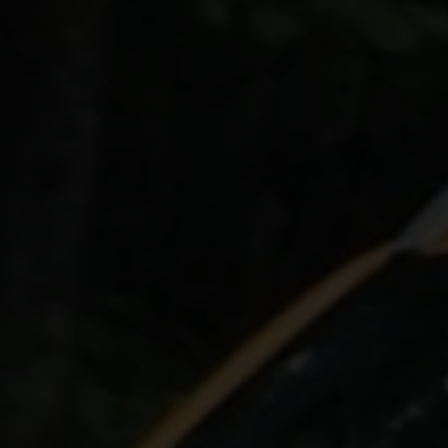
nforcées,
et de
 la première
 Le
pick-up
ncore