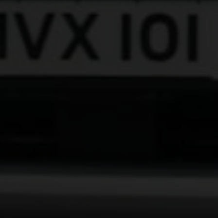
ine
omplète de sièges vous permet,
age, de vous rendre sur le lieu de
t d'une berline haut de gamme.
 Cabine