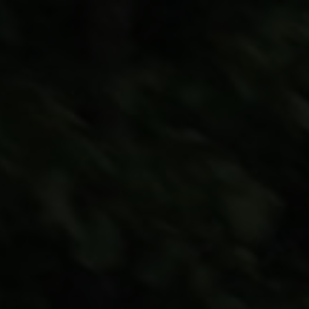
Configurer
rité
Liens associés