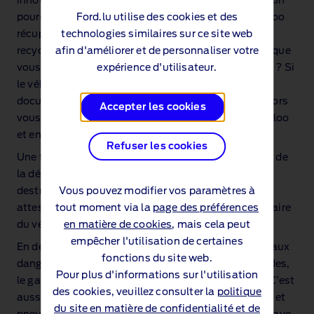
innovatif ils peuvent garantir pour chaque véhicule un
Ford.lu utilise des cookies et des
pourcentage de revalorisation de plus de 96%. Galloo
technologies similaires sur ce site web
récupère les véhicules dans notre réseau afin de les
afin d'améliorer et de personnaliser votre
recycler dans un de leurs centres. Mais saviez‑vous que
expérience d'utilisateur.
vous aussi en tant que particulier vous y avez accès ? Si
le véhicule concerné est complet, c’est à dire,
documents, toutes les pièces, et les 4 ou 5 roues. Alors
Accepter les cookies
vous pouvez déposer votre ancien véhicule chez Galloo
et en récupérer une petite somme.
Refuser les cookies
Une fois dans le centre de recyclage, Gallo s’occupe de
la désinscription auprès de la DIV (ceci est la
Vous pouvez modifier vos paramètres à
destruction administrative). Qui est suivi d’une
tout moment via la
page des préférences
attestation de destruction remis au dernier propriétaire
en matière de cookies
, mais cela peut
du véhicule.
empêcher l'utilisation de certaines
En deuxième temps Galloo enlèvera tous les matériaux
fonctions du site web.
dangereux du véhicule. Ainsi, les batteries, les liquides,
Pour plus d'informations sur l'utilisation
le gaz de l’air conditionné, sont enlevée de l’épave. C’est
des cookies, veuillez consulter la
politique
aussi dans cette phase de dépollution que les roues et
du site en matière de confidentialité et de