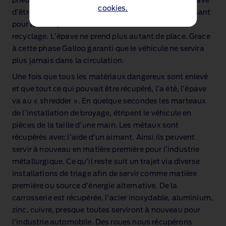
pneus sont récupéré. Après ceci c’est au tour de l’épave
cookies.
d’être détruite. L’épave est écrasée, ceci est intéressant
pour le transport vers les autres installations de
recyclage. L’épave ne prend plus autant de place. Grace
à cette phase Galloo garanti que le véhicule ne servira
plus jamais dans la circulation.
Une fois que tous les matériaux dangereux sont enlevé
et que tout ce qui pouvait être récupéré, l’a été, l’épave
va au « shredder ». En quelque secondes les marteaux
de l’installation de broyage, étripent le véhicule en
pièces de la taille d’une main. Les métaux sont
récupérés avec l’aide d’un aimant. Ainsi ils peuvent
servir à nouveau en matière première pour l’industrie
métallurgique. Ce qu’il reste suit un trajet via diverse
installations de triage afin de servir comme matière
première ou source d’énergie alternative. De la
carrosserie est récupérée, l’acier inoxydable, aluminium,
zinc, cuivre, presque toutes serviront à nouveau pour
l’industrie automobile. Des roues nous récupérons