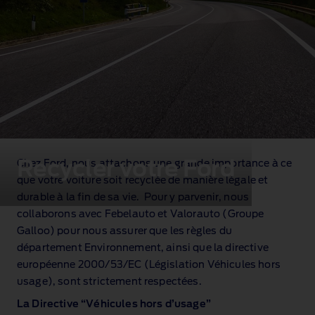
Recycler votre Ford
Chez Ford, nous attachons une grande importance à ce
que votre voiture soit recyclée de manière légale et
durable à la fin de sa vie. Pour y parvenir, nous
collaborons avec Febelauto et Valorauto (Groupe
Galloo) pour nous assurer que les règles du
département Environnement, ainsi que la directive
européenne 2000/53/EC (Législation Véhicules hors
usage), sont strictement respectées.
La Directive “Véhicules hors d’usage”