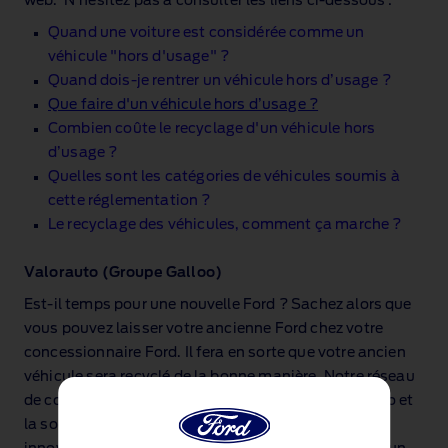
web. N'hésitez pas à consulter les liens ci‑dessous :
Quand une voiture est considérée comme un
véhicule "hors d'usage" ?
Quand dois‑je rentrer un véhicule hors d’usage ?
Que faire d'un véhicule hors d’usage ?
Combien coûte le recyclage d'un véhicule hors
d’usage ?
Quelles sont les catégories de véhicules soumis à
cette réglementation ?
Le recyclage des véhicules, comment ça marche ?
Valorauto (Groupe Galloo)
Est‑il temps pour une nouvelle Ford ? Sachez alors que
vous pouvez laisser votre ancienne Ford chez votre
concessionnaire Ford. Il fera en sorte que votre ancien
véhicule sera recyclé de la bonne manière. Notre réseau
de concessions travaille étroitement avec Febelauto et
la société de recyclage Galloo. Avec leur procédé