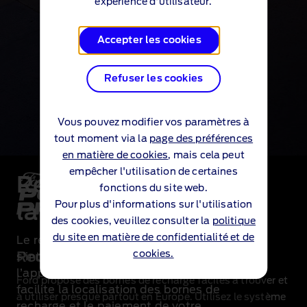
expérience d'utilisateur.
Accepter les cookies
Refuser les cookies
Vous pouvez modifier vos paramètres à
tout moment via la
page des préférences
en matière de cookies
, mais cela peut
empêcher l'utilisation de certaines
Recharge facile sur
fonctions du site web.
Pour plus d'informations sur l'utilisation
la route
des cookies, veuillez consulter la
politique
du site en matière de confidentialité et de
Le réseau BlueOval™ Charge Network
cookies.
Recharge pratique
s’intègre parfaitement à votre Ford et à
l’application Octopus Electroverse, ce qui
Ford propose des bornes de recharge faciles à trouver et
facilite la localisation des bornes de
à utiliser presque partout en Europe. Utilisez le système
recharge et le paiement de votre