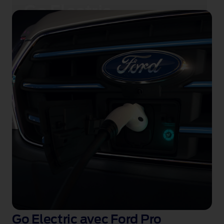
Go Electric​
Découvrez notre gamme complète de véhicules
électriques et trouvez le Ford EV qui vous
convient.
Découvrez les EV
Go Electric avec Ford Pro