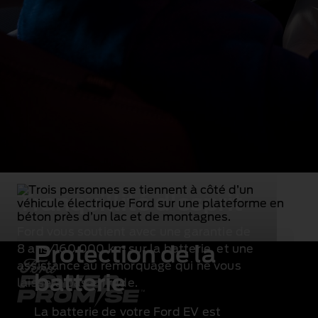
Tranquillité d'esprit
Ford vous soutient avec une garantie de
8 ans/160 000 km sur la batterie
, et une
Protection de la
assistance au remorquage
qui ne vous
batterie
laissera pas en rade.
La batterie de votre Ford EV est