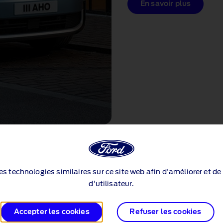
En savoir plus
ion de flotte à 360°
des technologies similaires sur ce site web afin d'améliorer et d
proposons une gamme de véhicules flexible, associée à la télém
d'utilisateur.
uité de votre activité en optimisant la disponibilité de vos véh
ciliter votre transition énergétique.
Accepter les cookies
Refuser les cookies