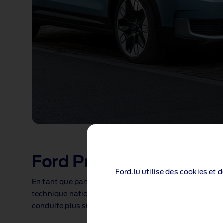
Ford Pro™ – votre solut
Ford.lu utilise des cookies et 
En tant que partenaire de votre flotte complet, nous 
technique nationale. Nous veillons à assurer la contin
conduite plus sûre et des solutions électrifiées pour fa