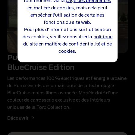
tout moment via la
page des préférences
en matière de cookies
, mais cela peut
empêcher l'utilisation de certaines
fonctions du site web.
Pour plus d'informations sur l'utilisation
des cookies, veuillez consulter la
politique
du site en matière de confidentialité et de
cookies.
Puma Gen‑E
®
BlueCruise Edition
Les performances 100 % électriques et l’énergie urbaine
du Puma Gen‑E, désormais doté de la technologie
BlueCruise mains libres avancée. Modèle doté d'une
couleur de carrosserie exclusive et des intérieurs
uniques de la Ford Collection.
Découvrir