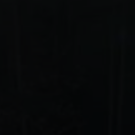
robuste jam
performance
suspension 
mode de co
Le summu
Afficher la galerie