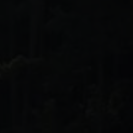
 Doté de
ne
nte et d’un
.