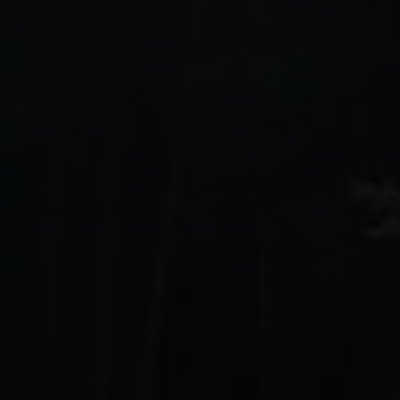
ais conçu par Ford.
s tout-terrain, d’u
FOX ultra-performa
nduite Baja
extrême
m des
pick-up