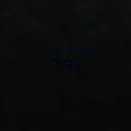
De 0 à 100 km/h en
7.9
s
Ultime 4x4 
Ranger Rap