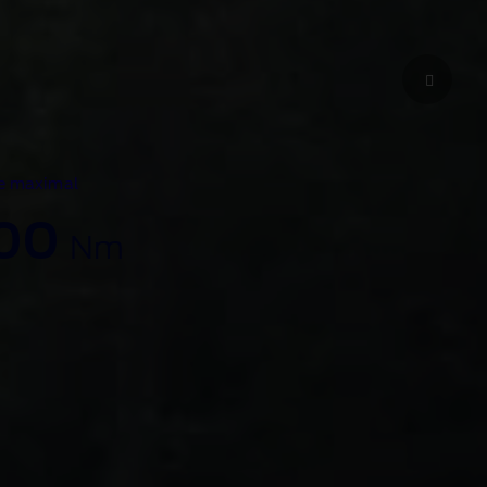
e maximal
00
Nm
on, le Ford
 plus