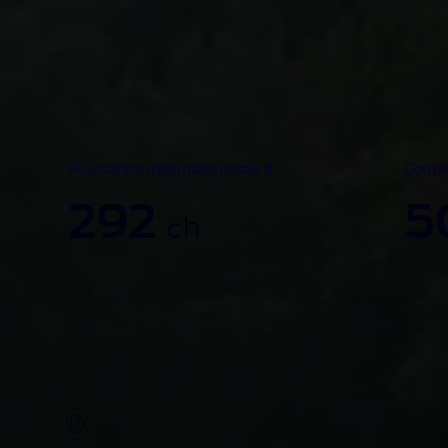
Puissance maximale jusqu’à
Coupl
292
5
ch
de nouvelle générati
®
tor
est le modèle le