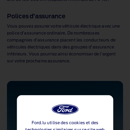
Polices d’assurance
Vous pouvez assurer votre véhicule électrique avec une
police d’assurance ordinaire. De nombreuses
compagnies d’assurance placent les conducteurs de
véhicules électriques dans des groupes d’assurance
inférieurs. Vous pourriez ainsi économiser de l’argent
sur votre prochaine assurance.
Ford.lu utilise des cookies et des