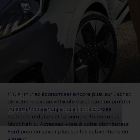
Aides
Vous pouvez économiser encore plus sur l’achat
de votre nouveau véhicule électrique ou profiter
gouvernementales
de certains avantages tels que les taxes
routières réduites et la prime « Klimabonus
Mobilitéit ». Adressez‑vous à votre distributeur
Ford pour en savoir plus sur les subventions en
vigueur.