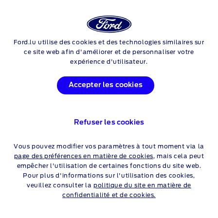
Login
Rech
Ford.lu utilise des cookies et des technologies similaires sur
Skip to content
Puma
ce site web afin d'améliorer et de personnaliser votre
expérience d'utilisateur.
PROMOTIONS FORD
PUMA
Accepter les cookies
Découvrez
ci-dessous
une sélection de nos offres.
Refuser les cookies
PARTICULIERS
PROFESSIONNELS
Vous pouvez modifier vos paramètres à tout moment via la
page des préférences en matière de cookies
, mais cela peut
empêcher l'utilisation de certaines fonctions du site web.
Pour plus d'informations sur l'utilisation des cookies,
CONSULTEZ VOTRE
veuillez consulter la
politique du site en matière de
confidentialité et de cookies.
DISTRIBUTEUR FORD