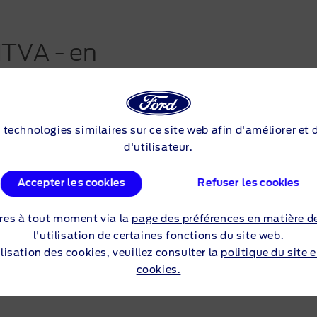
TVA - en
tionnel (100%
s technologies similaires sur ce site web afin d'améliorer et
d'utilisateur.
Accepter les cookies
Refuser les cookies
TVA - en
res à tout moment via la
page des préférences en matière d
tionnel (Plug-
l'utilisation de certaines fonctions du site web.
lisation des cookies, veuillez consulter la
politique du site 
cookies.