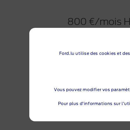
800 €/mois H
leasing opéra
électrique)
Ford.lu utilise des cookies et de
795 €/mois H
Vous pouvez modifier vos paramèt
leasing opéra
Pour plus d'informations sur l'uti
in Hybrid)