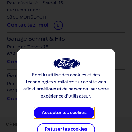
Parc d’activité – Syrdall 15
rue Henri Tudor
5366 MUNSBACH
Contactez-moi
Garage Schmit & Fils
Route de Trèves 95
6793 GREVENMACHER
Contactez-moi
Ford.lu utilise des cookies et des
Garage Schiltz Frères
technologies similaires sur ce site web
Route d'Ettelbruck 100
afin d'améliorer et de personnaliser votre
9519 WILTZ
expérience d'utilisateur.
Contactez-moi
Accepter les cookies
VÉHICULES
Refuser les cookies