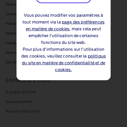
Voitures
Utilitaires & pick-ups
Vous pouvez modifier vos paramètres à
tout moment via la
page des préférences
Petites voitures Ford
en matière de cookies
, mais cela peut
Voitures familiales Ford
empêcher l'utilisation de certaines
fonctions du site web.
Transport de personnes Ford
Pour plus d'informations sur l'utilisation
Voitures sportives Ford Performance
des cookies, veuillez consulter la
politique
SUV Ford
du site en matière de confidentialité et de
cookies.
EXPÉRIENCE FORD
À propos de Ford
Environnement
Recycler votre Ford