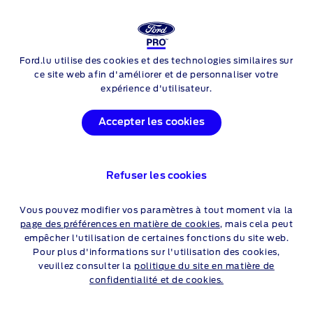
Login
Rech
FORD
E-TRANSIT
Ford.lu utilise des cookies et des technologies similaires sur
Skip to content
OFFRES
ce site web afin d'améliorer et de personnaliser votre
expérience d'utilisateur.
OFFRES FORD
Accepter les cookies
E-TRANSIT
Découvrez
ci-dessous
une sélection de nos offres.
Refuser les cookies
ATTENTION, EMPRUNTER DE
Vous pouvez modifier vos paramètres à tout moment via la
L'ARGENT COÛTE AUSSI DE
page des préférences en matière de cookies
, mais cela peut
L'ARGENT.
empêcher l'utilisation de certaines fonctions du site web.
Pour plus d'informations sur l'utilisation des cookies,
veuillez consulter la
politique du site en matière de
Particuliers
Professionnels
confidentialité et de cookies.