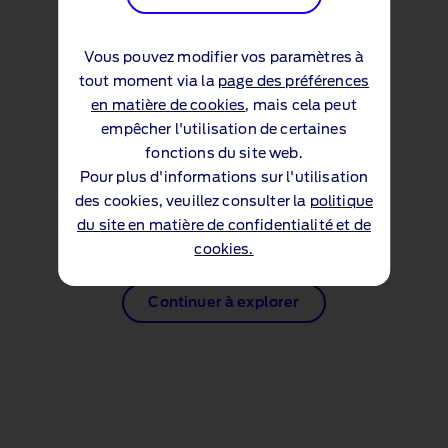
Liste de prix Transit Van
(PDF 153KB)
Vous pouvez modifier vos paramètres à
tout moment via la
page des préférences
en matière de cookies
, mais cela peut
ACCESSOIRES
empêcher l'utilisation de certaines
fonctions du site web.
Aperçu des accessoires Transit
Pour plus d'informations sur l'utilisation
(PDF 15.5MB)
des cookies, veuillez consulter la
politique
du site en matière de confidentialité et de
cookies.
Continuer à explorer