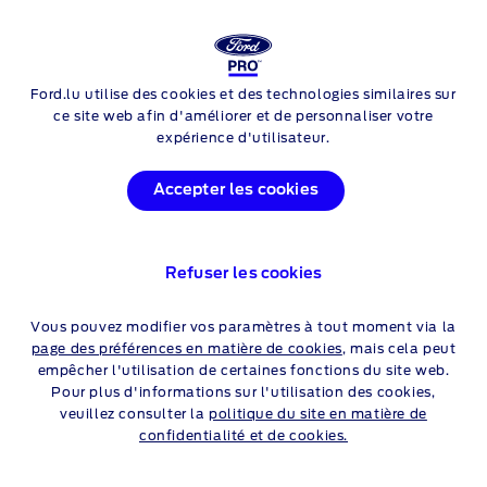
Login
Rech
NOUVEAU FORD
TRANSIT CUSTOM NUGGET
Ford.lu utilise des cookies et des technologies similaires sur
Skip to content
ce site web afin d'améliorer et de personnaliser votre
expérience d'utilisateur.
OFFRES FORD TRANSIT
Accepter les cookies
CUSTOM NUGGET
Refuser les cookies
Particuliers
Professionnels
Vous pouvez modifier vos paramètres à tout moment via la
page des préférences en matière de cookies
, mais cela peut
empêcher l'utilisation de certaines fonctions du site web.
CONSULTEZ VOTRE
Pour plus d'informations sur l'utilisation des cookies,
veuillez consulter la
politique du site en matière de
DISTRIBUTEUR FORD
confidentialité et de cookies.