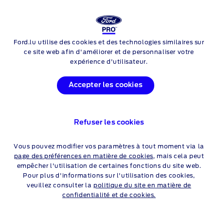
Login
Rech
Ford.lu utilise des cookies et des technologies similaires sur
Skip to content
OFFRES FORD TRANSIT
ce site web afin d'améliorer et de personnaliser votre
expérience d'utilisateur.
CONNECT
Accepter les cookies
Particuliers
Professionnels
Refuser les cookies
CONSULTEZ VOTRE
Vous pouvez modifier vos paramètres à tout moment via la
page des préférences en matière de cookies
, mais cela peut
DISTRIBUTEUR FORD
empêcher l'utilisation de certaines fonctions du site web.
Pour plus d'informations sur l'utilisation des cookies,
veuillez consulter la
politique du site en matière de
confidentialité et de cookies.
Cliquez sur les liens
ci-dessous
pour plus