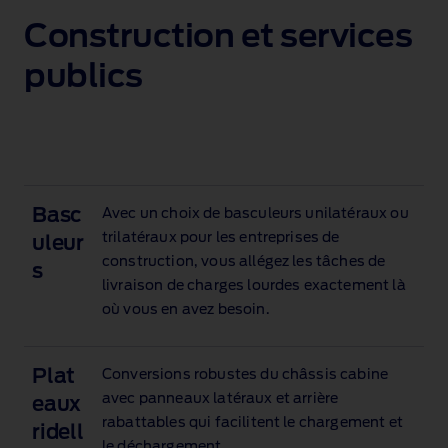
1 of 2
Construction et services
publics
Basc
Avec un choix de basculeurs unilatéraux ou
trilatéraux pour les entreprises de
uleur
construction, vous allégez les tâches de
s
livraison de charges lourdes exactement là
où vous en avez besoin.
Plat
Conversions robustes du châssis cabine
avec panneaux latéraux et arrière
eaux
rabattables qui facilitent le chargement et
ridell
le déchargement.