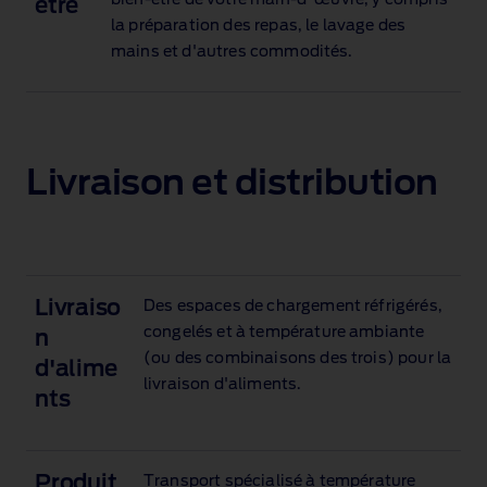
bien‑être de votre main‑d' œuvre, y compris
être
la préparation des repas, le lavage des
mains et d'autres commodités.
Livraison et distribution
Livraiso
Des espaces de chargement réfrigérés,
congelés et à température ambiante
n
(ou des combinaisons des trois) pour la
d'alime
livraison d'aliments.
nts
Produit
Transport spécialisé à température