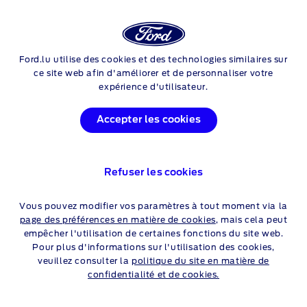
Login
Rech
Ford.lu utilise des cookies et des technologies similaires sur
Skip to content
ASSISTANCE
ce site web afin d'améliorer et de personnaliser votre
expérience d'utilisateur.
INTELLIGENTE DE
FORDLIIVE
Accepter les cookies
Ne
serait-ce
pas idéal de savoir ce qui se passe sur la route ?
Nos fonctionnalités connectées vous aideront à effectuer les
Refuser les cookies
travaux d'entretien dont vous avez besoin au moment
opportun.
Vous pouvez modifier vos paramètres à tout moment via la
page des préférences en matière de cookies
, mais cela peut
empêcher l'utilisation de certaines fonctions du site web.
Pour plus d'informations sur l'utilisation des cookies,
ASSISTANCE
veuillez consulter la
politique du site en matière de
INTELLIGENTE POUR LES
confidentialité et de cookies.
PROPRIÉTAIRES DE PETITE