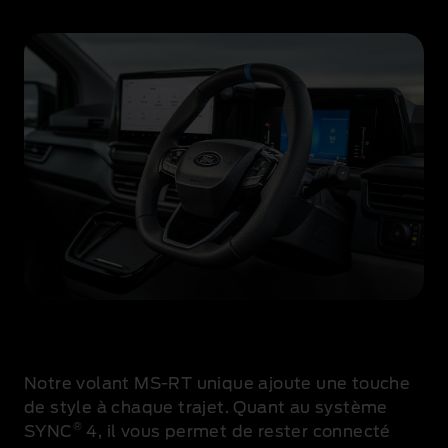
i
s
t
e
.
Notre volant MS-RT unique ajoute une touche
de style à chaque trajet. Quant au système
®
SYNC
4, il vous permet de rester connecté