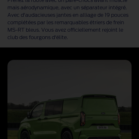
Prenez la route avec un
pare-chocs
avant musclé
o
mais aérodynamique, avec un séparateur intégré.
r
Avec d'audacieuses jantes en alliage de 19 pouces
d
complétées par les remarquables étriers de frein
T
MS-RT
bleus. Vous avez officiellement rejoint le
r
club des fourgons d'élite.
a
n
s
i
t
C
u
s
t
o
m
M
S
-