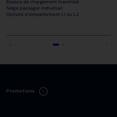
Espace de chargement maximisé
Siège passager individuel
Options d'empattement L1 ou L2
1 of 2
Promotions