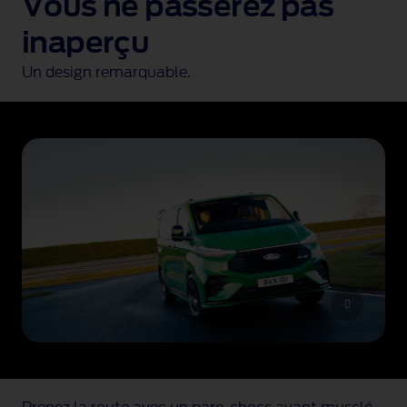
Vous ne passerez pas
inaperçu
Un design remarquable.
U
n
F