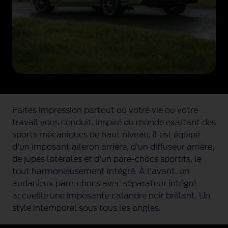
R
T
v
e
r
t
r
o
u
Faites impression partout où votre vie ou votre
l
travail vous conduit. Inspiré du monde exaltant des
e
sports mécaniques de haut niveau, il est équipé
s
d'un imposant aileron arrière, d'un diffuseur arrière,
u
de jupes latérales et d'un
pare-chocs
sportifs, le
r
tout harmonieusement intégré. À l'avant, un
u
audacieux
pare-chocs
avec séparateur intégré
n
accueille une imposante calandre noir brillant. Un
e
style intemporel sous tous les angles.
p