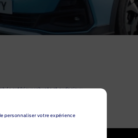
style extérieur robuste et audacieux.
ssage de roue.
 de personnaliser votre expérience