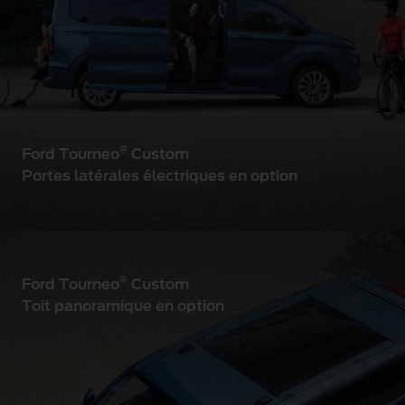
®
Ford Tourneo
Custom
Portes latérales électriques en option
®
Ford Tourneo
Custom
Toit panoramique en option