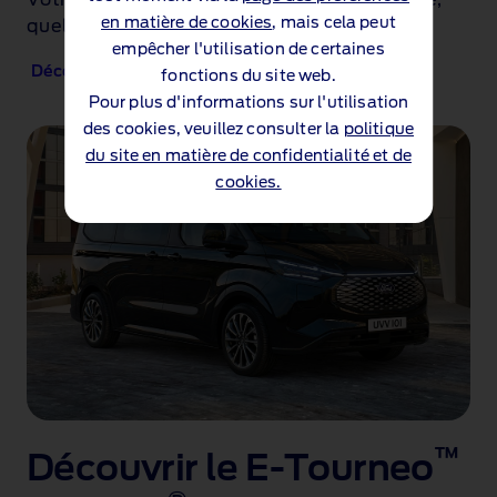
en matière de cookies
, mais cela peut
quel que soit votre trajet.
empêcher l'utilisation de certaines
®
Découvrez le Tourneo
Custom
fonctions du site web.
Pour plus d'informations sur l'utilisation
des cookies, veuillez consulter la
politique
du site en matière de confidentialité et de
cookies.
™
Découvrir le E-Tourneo