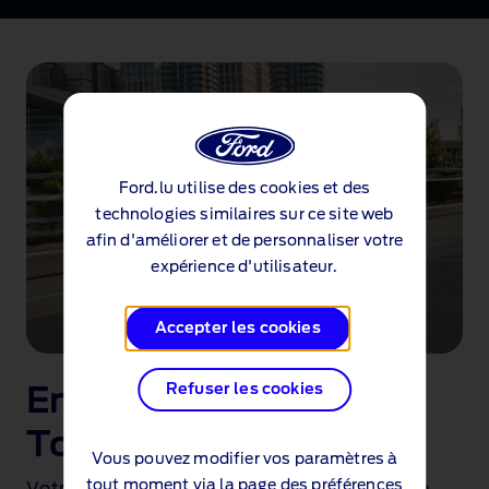
Ford.lu utilise des cookies et des
technologies similaires sur ce site web
afin d'améliorer et de personnaliser votre
expérience d'utilisateur.
Accepter les cookies
Refuser les cookies
En savoir plus sur le
®
Tourneo
Custom
Vous pouvez modifier vos paramètres à
tout moment via la
page des préférences
Votre passeport pour le plaisir et l'aventure,