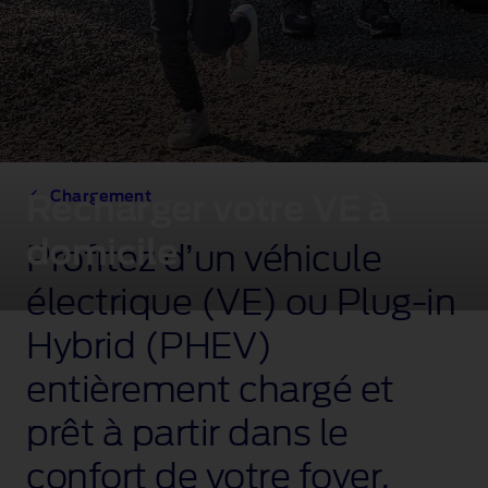
Chargement
Recharger votre VE à
domicile
Profitez d’un véhicule
électrique (VE) ou Plug‑in
Hybrid (PHEV)
entièrement chargé et
prêt à partir dans le
confort de votre foyer,