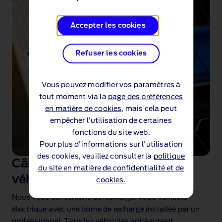
Accepter les cookies
Refuser les cookies
Vous pouvez modifier vos paramètres à
tout moment via la
page des préférences
en matière de cookies
, mais cela peut
empêcher l'utilisation de certaines
fonctions du site web.
Pour plus d'informations sur l'utilisation
des cookies, veuillez consulter la
politique
Câbles de recharge pour
du site en matière de confidentialité et de
véhicules électriques
cookies.
Nous vous conseillons de recharger votre véhicule
électrique avec une borne de recharge installée par un
professionnel. Tous les véhicules entièrement