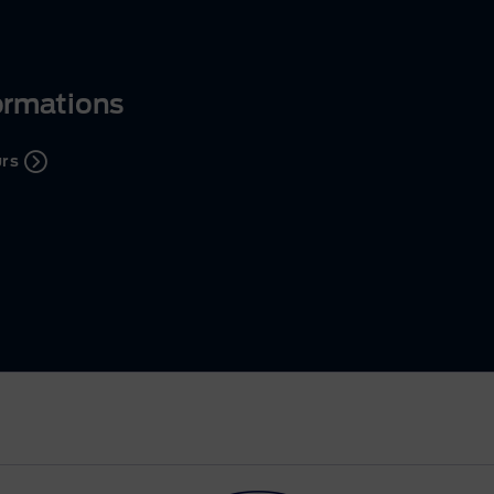
ormations
urs