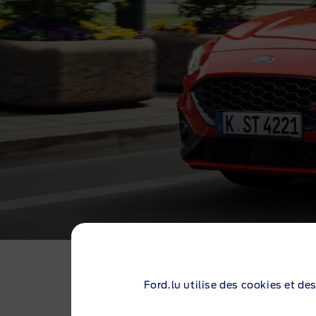
GARANTIE POUR LES VÉH
Ford.lu utilise des cookies et de
Achetez une Ford neuve et vous aurez pl