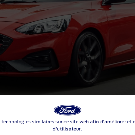
ICULES NEUFS
s technologies similaires sur ce site web afin d'améliorer et
d'utilisateur.
us qu'une voiture formidable. Vous bénéficierez du soutien 