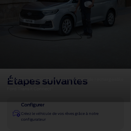
Étapes suivantes
Désormais disponible en version hybride rechargeable
®
Ford Transit Connect
Configurer
Créez le véhicule de vos rêves grâce à notre
configurateur