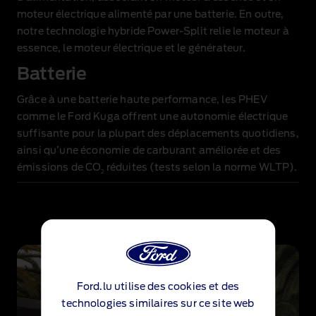
moteur électrique alimenté par une batterie. En outre,
notre technologie hybride Power‑Split relie le moteur à
essence, le moteur électrique et le générateur.
Batterie
Grâce à une batterie haute performance, les PHEV
comme le Ford Kuga offrent une autonomie électrique
suffisante pour la plupart des déplacements quotidiens,
ainsi qu’une économie de carburant améliorée et des
émissions de CO
réduites (tests selon la norme WLTP).
2
Ford.lu utilise des cookies et des
technologies similaires sur ce site web