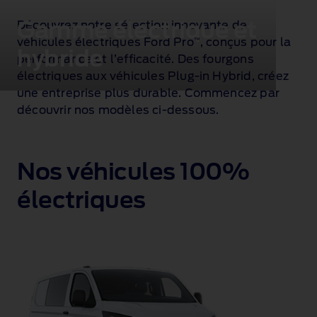
Gamme électrique et
Découvrez notre sélection innovante de
véhicules électriques Ford Pro
, conçus pour la
™
hybride
performance et l’efficacité. Des fourgons
électriques aux véhicules Plug‑in Hybrid, créez
une entreprise plus durable. Commencez par
découvrir nos modèles ci‑dessous.
Nos véhicules 100%
électriques