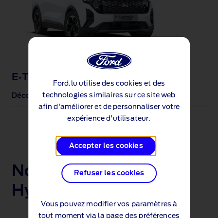
E‑Tourneo
Courier
®
Ford.lu utilise des cookies et des
technologies similaires sur ce site web
Découvrez le véhicule
afin d'améliorer et de personnaliser votre
expérience d'utilisateur.
Accepter les cookies
Nos véhicules Plug‑in
Refuser les cookies
Hybrid
Vous pouvez modifier vos paramètres à
tout moment via la
page des préférences