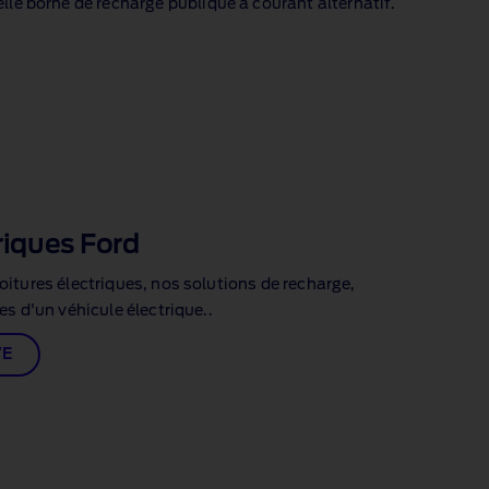
elle borne de recharge publique à courant alternatif.
riques Ford
itures électriques, nos solutions de recharge,
s d'un véhicule électrique..
VE