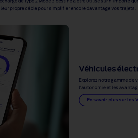
 recharge de type 2 Mode 3 destiné à être utilisé sur n’importe qu
leur propre câble pour simplifier encore davantage vos trajets.
Véhicules élect
Explorez notre gamme de vo
l'autonomie et les avantage
En savoir plus sur les 