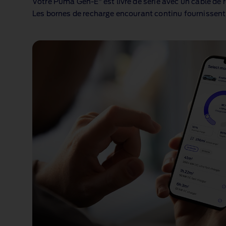
Votre Puma Gen‑E
est livré de série avec un câble de
Les bornes de recharge encourant continu fournissent 