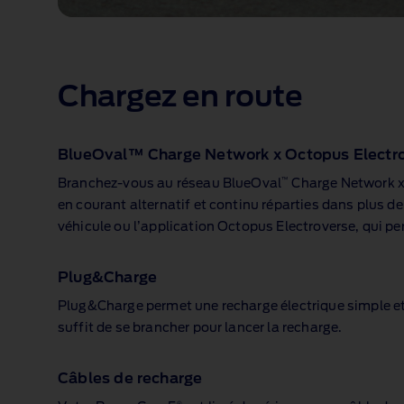
Le
nouveau
Ford
Puma
Chargez en route
Gen-
E®
branché
à
BlueOval™ Charge Network x Octopus Electr
une
station
™
Branchez‑vous au réseau BlueOval
Charge Network x 
de
en courant alternatif et continu réparties dans plus 
recharge
véhicule ou l’application Octopus Electroverse, qui pe
publique.
Plug&Charge
Plug&Charge permet une recharge électrique simple et 
suffit de se brancher pour lancer la recharge.
Câbles de recharge
®