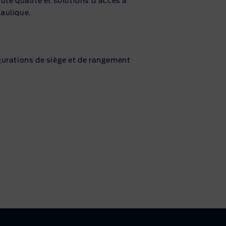
ute qualité et solutions d'accès à
raulique.
gurations de siège et de rangement