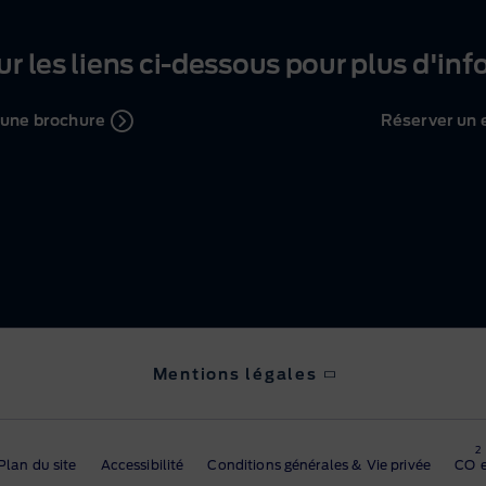
ur les liens
ci-dessous
pour plus d'inf
 une brochure
Réserver un 
Mentions légales
rmanente de ses produits. Elle se réserve le droit de mod
2
Plan du site
Accessibilité
Conditions générales & Vie privée
CO
nctionnalités et articles illustrés. Tous les soins ont ét