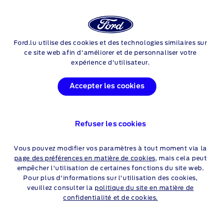
Login
Rech
Ford.lu utilise des cookies et des technologies similaires sur
Skip to content
DÉCOUVREZ LES
ce site web afin d'améliorer et de personnaliser votre
expérience d'utilisateur.
VERSIONS
Accepter les cookies
Comparer les versions (PDF)
Refuser les cookies
Cliquez sur les liens
ci-dessous
pour plus
Vous pouvez modifier vos paramètres à tout moment via la
d'informations
page des préférences en matière de cookies
, mais cela peut
empêcher l'utilisation de certaines fonctions du site web.
Configurateur
Pour plus d'informations sur l'utilisation des cookies,
veuillez consulter la
politique du site en matière de
Télécharger une brochure
confidentialité et de cookies.