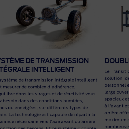
YSTÈME DE TRANSMISSION
DOUBL
TÉGRALE INTELLIGENT
Le Transit
solution id
système de transmission intégrale intelligent
personnel e
t mesurer de combien d'adhérence,
large ouver
quilibre dans les virages et de réactivité vous
spacieux et
z besoin dans des conditions humides,
à l'avant e
hes ou enneigées, sur différents types de
arrière off
rain. La technologie est capable de répartir la
maximum de
ssance nécessaire vers l'axe avant ou arrière
nombreuses
fonction des besoins. Et ce système « couple