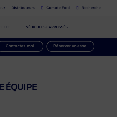
eur
Distributeurs
Compte Ford
Recherche
FLEET
VÉHICULES CARROSSÉS
ORD
FORDLIIVE
Contactez-moi
Réserver un essai
Aperçu de FORDLiive
Assistance intelligente
Centres FORDLiive
E ÉQUIPE